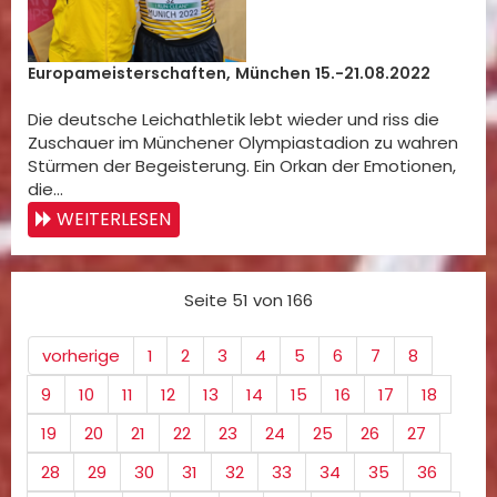
Europameisterschaften, München 15.-21.08.2022
Die deutsche Leichathletik lebt wieder und riss die
Zuschauer im Münchener Olympiastadion zu wahren
Stürmen der Begeisterung. Ein Orkan der Emotionen,
die…
WEITERLESEN
Seite 51 von 166
vorherige
1
2
3
4
5
6
7
8
9
10
11
12
13
14
15
16
17
18
19
20
21
22
23
24
25
26
27
28
29
30
31
32
33
34
35
36