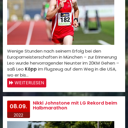
Wenige Stunden nach seinem Erfolg bei den
Europameisterschaften in München – zur Erinnerung
Leo wurde hervorragender Neunter im 20KM Gehen –
saß Leo
Köpp
im Flugzeug auf dem Weg in die USA,
wo er bis…
WEITERLESEN
Nikki Johnstone mit LG Rekord beim
08.09.
Halbmarathon
2022