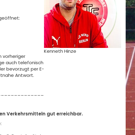
geöffnet:
Kenneth Hinze
h vorheriger
ge auch telefonisch
er bevorzugt per E-
itnahe Antwort.
_________________________________________
hen Verkehrsmitteln gut erreichbar.
: