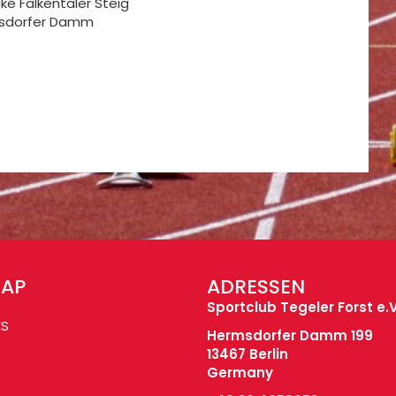
ke Falkentaler Steig
ermsdorfer Damm
MAP
ADRESSEN
Sportclub Tegeler Forst e.V
ES
Hermsdorfer Damm 199
13467 Berlin
Germany