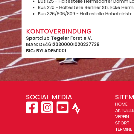
Bus 125 - Haltestelle Hermsdorfer Damm Ec
Bus 220 - Haltestelle Berliner Str. Ecke H
Bus 326/806/809 - Haltestelle Hohefeldstr.
KONTOVERBINDUNG
Sportclub Tegeler Forst e.V.
IBAN: DE46120300001020237739
BIC: BYLADEM1001
SOCIAL MEDIA
SITE
HOME
AKTUELL
VEREIN
SPORT
TERMINE