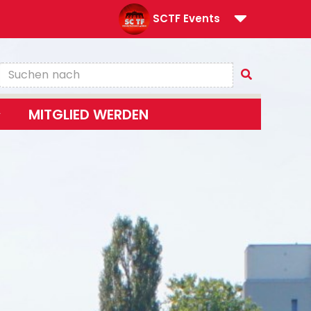
SCTF Events
MITGLIED WERDEN