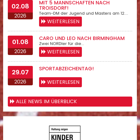
MIT 5 MANNSCHAFTEN NACH
02.08
TROISDORF!
Team-DM der Jugend und Masters am 12.…
2026
WEITERLESEN
CARO UND LEO NACH BIRMINGHAM
01.08
Zwei NORDler für die…
2026
WEITERLESEN
SPORTABZEICHENTAG!
29.07
2026
WEITERLESEN
ALLE NEWS IM ÜBERBLICK