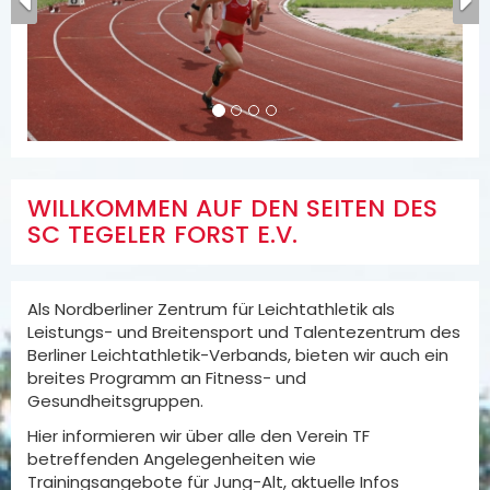
Previous
N
WILLKOMMEN AUF DEN SEITEN DES
SC TEGELER FORST E.V.
Als Nordberliner Zentrum für Leichtathletik als
Leistungs- und Breitensport und Talentezentrum des
Berliner Leichtathletik-Verbands, bieten wir auch ein
breites Programm an Fitness- und
Gesundheitsgruppen.
Hier informieren wir über alle den Verein TF
betreffenden Angelegenheiten wie
Trainingsangebote für Jung-Alt, aktuelle Infos