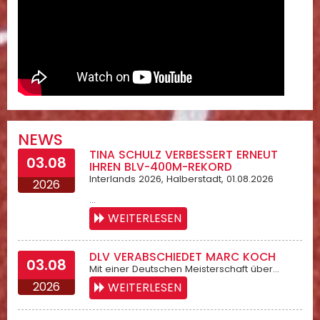
NEWS
TINA SCHULZ VERBESSERT ERNEUT
03.08
IHREN BLV-400M-REKORD
Interlands 2026, Halberstadt, 01.08.2026
2026
…
WEITERLESEN
DLV VERABSCHIEDET MARC KOCH
03.08
Mit einer Deutschen Meisterschaft über…
2026
WEITERLESEN