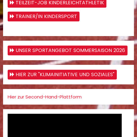
TEILZEIT-JOB KINDERLEICHTATHLETIK
TRAINER/IN KINDERSPORT
UNSER SPORTANGEBOT SOMMERSAISON 2026
HIER ZUR "KLIMAINITIATIVE UND SOZIALES"
Hier zur Second-Hand-Plattform