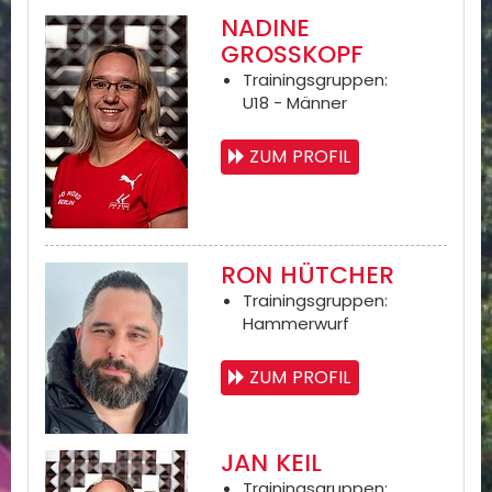
NADINE
GROSSKOPF
Trainingsgruppen:
U18 - Männer
ZUM PROFIL
RON HÜTCHER
Trainingsgruppen:
Hammerwurf
ZUM PROFIL
JAN KEIL
Trainingsgruppen: