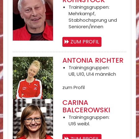
Trainingsgruppen:
Mehrkampf,
Stabhochsprung und
Senioren/innen
ZUM PROFIL
ANTONIA RICHTER
Trainingsgruppen:
U8, U10, U14 männlich
zum Profil
CARINA
BALCEROWSKI
Trainingsgruppen:
U16 weibl.
ZUM PROFIL