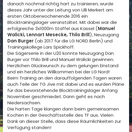
danach nochmal richtig hart zu trainieren, wurde
dieses Jahr unter der Leitung von Ulli Merkert am
ersten Oktoberwochenende 2016 ein
Blocktrainingslager veranstaltet. Mit dabei war die
erfolgreiche 3x1000m Staffel aus Kassel (
Manuel
Walicki, Lennart Mesecke, Thilo Brill
), Neuzugang
Dan Burger
(ab 2017 für die LG NORD Berlin) und
Trainingskollege Lars Spickhoff.
Die Sägerserie in der U20 konnte Neuzugang Dan
Burger vor Thilo Brill und Manuel Walicki gewinnen.
Herzlichen Glückwunsch zu dem gelungen Einstand
und ein herzliches Willkommen bei der LG Nord!
Beim Training an den darauffolgenden Tagen waren
auch Teile der TG Jive mit dabei und es wurden Pläne
für das bevorstehende Blocktrainingslager Anfang
November geschmiedet. Dann geht es nach
Niedersachsen.
Die harten Tage klangen dann beim gemeinsamen
Kochen in der Geschäftsstelle des TF aus. Vielen
Dank an dieser Stelle, dass diese Räumlichkeiten zur
Verfügung standen!