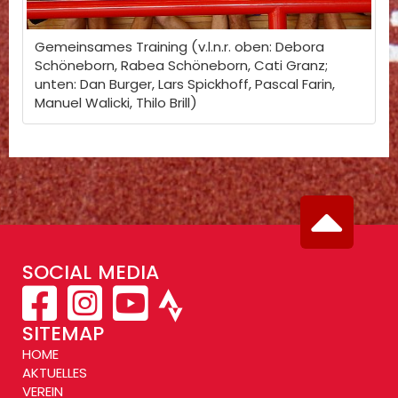
Gemeinsames Training (v.l.n.r. oben: Debora
Schöneborn, Rabea Schöneborn, Cati Granz;
unten: Dan Burger, Lars Spickhoff, Pascal Farin,
Manuel Walicki, Thilo Brill)
SOCIAL MEDIA
SITEMAP
HOME
AKTUELLES
VEREIN