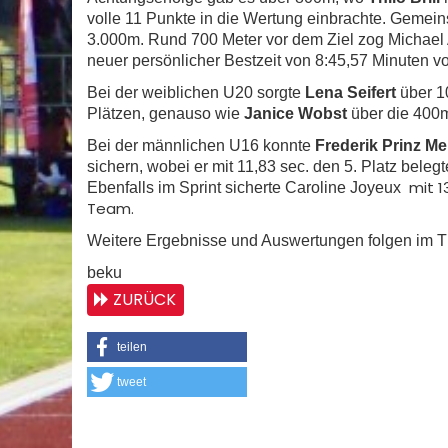
volle 11 Punkte in die Wertung einbrachte. Geme
3.000m. Rund 700 Meter vor dem Ziel zog Michael A
neuer persönlicher Bestzeit von 8:45,57 Minuten vor
Bei der weiblichen U20 sorgte
Lena Seifert
über 10
Plätzen, genauso wie
Janice Wobst
über die 400
Bei der männlichen U16 konnte
Frederik Prinz Me
sichern, wobei er mit 11,83 sec. den 5. Platz belegt
mit 1
Ebenfalls im Sprint sicherte Caroline Joyeux
Team.
Weitere Ergebnisse und Auswertungen folgen im 
beku
ZURÜCK
teilen
tweet