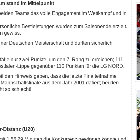
am stand im Mittelpunkt
in beiden Teams das volle Engagement im Wettkampf und in
persönliche Bestleistungen wurden zum Saisonende erzielt.
rn gewiss.
iner Deutschen Meisterschaft und durften sicherlich
fälle nur zwei Punkte, um den 7. Rang zu erreichen; 111
westfalen-Lippe gegenüber 110 Punkten für die LG NORD.
il den Hinweis geben, dass die letzte Finalteilnahme
 Mannschaftsfinale aus dem Jahr 2001 datiert; bei den
t so schlecht!
r-Distanz (U20)
it 1:56,29 Minuten die Konkurrenz gewinnen konnte und