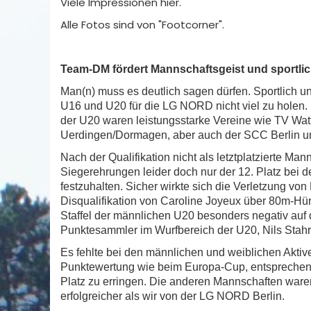
Viele Impressionen hier.
Alle Fotos sind von "Footcorner".
Team-DM fördert Mannschaftsgeist und sportlic
Man(n) muss es deutlich sagen dürfen. Sportlich 
U16 und U20 für die LG NORD nicht viel zu holen
der U20 waren leistungsstarke Vereine wie TV Wa
Uerdingen/Dormagen, aber auch der SCC Berlin und
Nach der Qualifikation nicht als letztplatzierte Ma
Siegerehrungen leider doch nur der 12. Platz bei d
festzuhalten. Sicher wirkte sich die Verletzung von
Disqualifikation von Caroline Joyeux über 80m-Hü
Staffel der männlichen U20 besonders negativ auf
Punktesammler im Wurfbereich der U20, Nils Stahr,
Es fehlte bei den männlichen und weiblichen Aktive
Punktewertung wie beim Europa-Cup, entsprechende
Platz zu erringen. Die anderen Mannschaften ware
erfolgreicher als wir von der LG NORD Berlin.