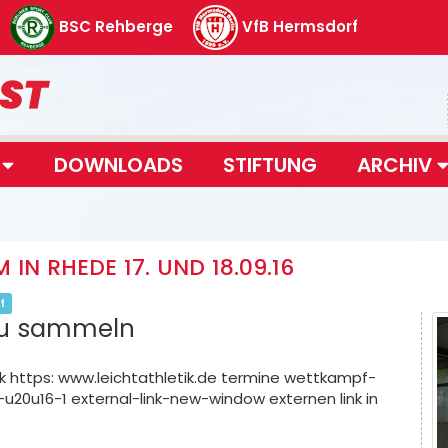
BSC Rehberge
VfB Hermsdorf
T
DOWNLOADS
STIFTUNG
ARCHIV
IN RHEDE 17. UND 18.09.16
f
 zu sammeln
k https: www.leichtathletik.de termine wettkampf-
20u16-1 external-link-new-window externen link in