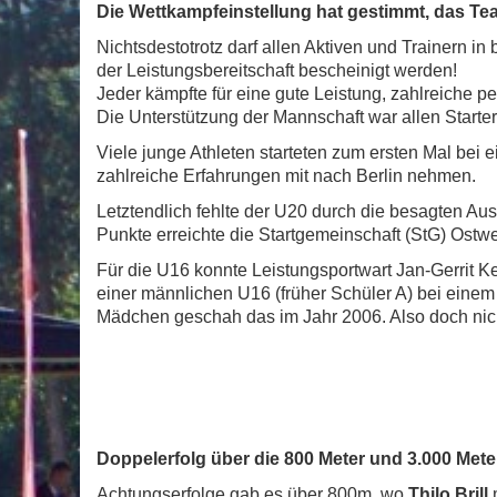
Die Wettkampfeinstellung hat gestimmt, das Te
Nichtsdestotrotz darf allen Aktiven und Trainern 
der Leistungsbereitschaft bescheinigt werden!
Jeder kämpfte für eine gute Leistung, zahlreiche 
Die Unterstützung der Mannschaft war allen Starte
Viele junge Athleten starteten zum ersten Mal bei e
zahlreiche Erfahrungen mit nach Berlin nehmen.
Letztendlich fehlte der U20 durch die besagten Aus
Punkte erreichte die Startgemeinschaft (StG) Ost
Für die U16 konnte Leistungsportwart Jan-Gerrit Ke
einer männlichen U16 (früher Schüler A) bei einem
Mädchen geschah das im Jahr 2006. Also doch nich
Doppelerfolg über die 800 Meter und 3.000 Mete
Achtungserfolge gab es über 800m, wo
Thilo Brill
m