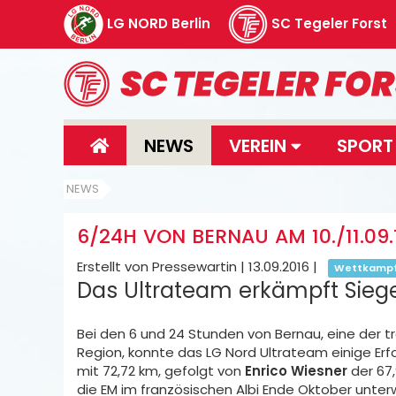
LG NORD Berlin
SC Tegeler Forst
NEWS
VEREIN
SPOR
NEWS
6/24H VON BERNAU AM 10./11.09.
Erstellt von Pressewartin |
13.09.2016
|
Wettkamp
Das Ultrateam erkämpft Sieg
Bei den 6 und 24 Stunden von Bernau, eine der tr
Region, konnte das LG Nord Ultrateam einige Erf
mit 72,72 km, gefolgt von
Enrico Wiesner
der 67
die EM im französischen Albi Ende Oktober unter