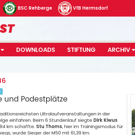
BSC Rehberge
VfB Hermsdorf
T
DOWNLOADS
STIFTUNG
ARCHIV
16
f
e und Podestplätze
aditionsreichsten Ultralaufveranstaltungen in der
olge einfahren. Beim 6 Stundenlauf siegte
Dirk Kiwus
,94 km schaffte.
Stu Thoms
, hier im Trainingsmodus für
wegs, wurde Sieger der M50 mit 61,39 km.