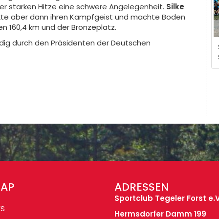
er starken Hitze eine schwere Angelegenheit.
Silke
ckte aber dann ihren Kampfgeist und machte Boden
en 160,4 km und der Bronzeplatz.
ndig durch den Präsidenten der Deutschen
MAP
ADRESSEN
Sportclub Tegeler Forst e.V
ES
Hermsdorfer Damm 199