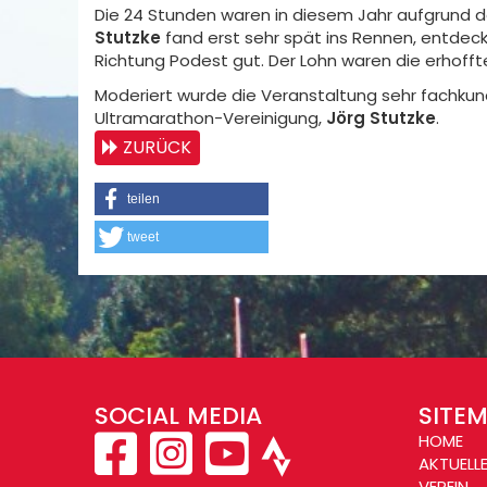
Die 24 Stunden waren in diesem Jahr aufgrund d
Stutzke
fand erst sehr spät ins Rennen, entde
Richtung Podest gut. Der Lohn waren die erhofft
Moderiert wurde die Veranstaltung sehr fachku
Ultramarathon-Vereinigung,
Jörg Stutzke
.
ZURÜCK
teilen
tweet
SOCIAL MEDIA
SITE
HOME
AKTUELL
VEREIN