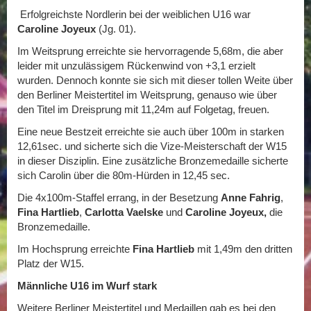
Erfolgreichste Nordlerin bei der weiblichen U16 war
Caroline Joyeux
(Jg. 01).
Im Weitsprung erreichte sie hervorragende 5,68m, die aber
leider mit unzulässigem Rückenwind von +3,1 erzielt
wurden. Dennoch konnte sie sich mit dieser tollen Weite über
den Berliner Meistertitel im Weitsprung, genauso wie über
den Titel im Dreisprung mit 11,24m auf Folgetag, freuen.
Eine neue Bestzeit erreichte sie auch über 100m in starken
12,61sec. und sicherte sich die Vize-Meisterschaft der W15
in dieser Disziplin. Eine zusätzliche Bronzemedaille sicherte
sich Carolin über die 80m-Hürden in 12,45 sec.
Die 4x100m-Staffel errang, in der Besetzung
Anne Fahrig
,
Fina Hartlieb
,
Carlotta Vaelske
und
Caroline Joyeux,
die
Bronzemedaille.
Im Hochsprung erreichte
Fina Hartlieb
mit 1,49m den dritten
Platz der W15.
Männliche U16 im Wurf stark
Weitere Berliner Meistertitel und Medaillen gab es bei den