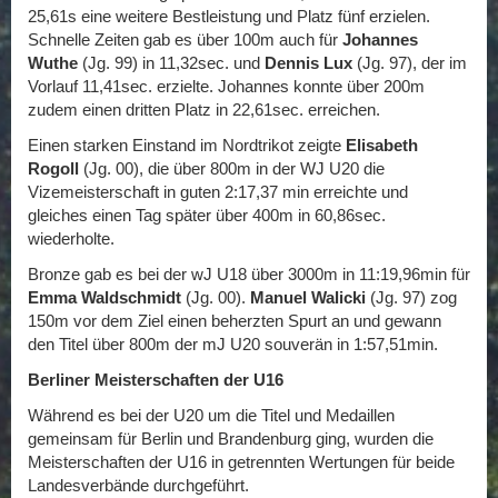
25,61s eine weitere Bestleistung und Platz fünf erzielen.
Schnelle Zeiten gab es über 100m auch für
Johannes
Wuthe
(Jg. 99) in 11,32sec. und
Dennis Lux
(Jg. 97), der im
Vorlauf 11,41sec. erzielte. Johannes konnte über 200m
zudem einen dritten Platz in 22,61sec. erreichen.
Einen starken Einstand im Nordtrikot zeigte
Elisabeth
Rogoll
(Jg. 00), die über 800m in der WJ U20 die
Vizemeisterschaft in guten 2:17,37 min erreichte und
gleiches einen Tag später über 400m in 60,86sec.
wiederholte.
Bronze gab es bei der wJ U18 über 3000m in 11:19,96min für
Emma Waldschmidt
(Jg. 00).
Manuel Walicki
(Jg. 97) zog
150m vor dem Ziel einen beherzten Spurt an und gewann
den Titel über 800m der mJ U20 souverän in 1:57,51min.
Berliner Meisterschaften der U16
Während es bei der U20 um die Titel und Medaillen
gemeinsam für Berlin und Brandenburg ging, wurden die
Meisterschaften der U16 in getrennten Wertungen für beide
Landesverbände durchgeführt.