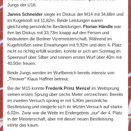
Jungs der U16.
Jannis Schneider
siegte im Diskus der M14 mit 34,88m und
im Kugelstoß mit 11,82m. Beide Leistungen waren
gleichzeitig persönliche Bestleistungen.
Florian Händle
war
ihm bei Diskus mit 33,73m knapp auf den Fersen und
bedeuteten die Berliner Vizemeisterschaft. Während im
Kugelstoßen seine Erwartungen mit 9,92m und dem 4. Platz
nicht so richtig erfüllt wurden, konnte er sich am Sonntag im
Speerwurf über Silber und seinem ersten Wurf über 40m mit
40,50m freuen.
Beide Jungs werden im Wurfbereich bereits intensiv von
„Thrower“ Klaus Haffner betreut.
Bei der M15 konnte
Frederik Prinz Menzel
im Weitsprung
seinen ersten Sprung über sechs Meter verzeichnen. Bereits
im zweiten Versuch sprang er mit 5,90m persönliche
Bestleistung und steigerte sich im letzten Versuch auf starke
6,02m. Zwar war die Weite im Endergebnis „nur“ der 4. Platz
in der Meisterschaft, aber mit dieser neuen Bestleistung
störte das kaum.