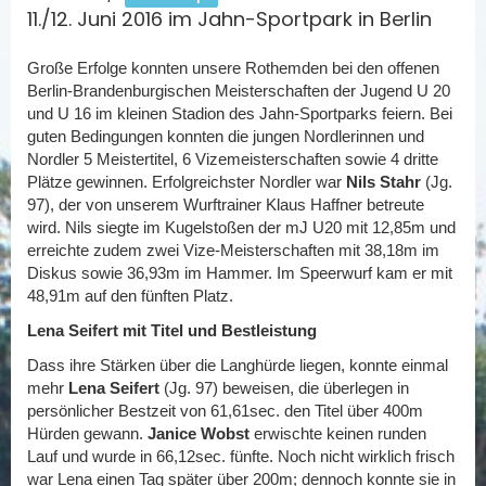
11./12. Juni 2016 im Jahn-Sportpark in Berlin
Große Erfolge konnten unsere Rothemden bei den offenen
Berlin-Brandenburgischen Meisterschaften der Jugend U 20
und U 16 im kleinen Stadion des Jahn-Sportparks feiern. Bei
guten Bedingungen konnten die jungen Nordlerinnen und
Nordler 5 Meistertitel, 6 Vizemeisterschaften sowie 4 dritte
Plätze gewinnen. Erfolgreichster Nordler war
Nils Stahr
(Jg.
97), der von unserem Wurftrainer Klaus Haffner betreute
wird. Nils siegte im Kugelstoßen der mJ U20 mit 12,85m und
erreichte zudem zwei Vize-Meisterschaften mit 38,18m im
Diskus sowie 36,93m im Hammer. Im Speerwurf kam er mit
48,91m auf den fünften Platz.
Lena Seifert mit Titel und Bestleistung
Dass ihre Stärken über die Langhürde liegen, konnte einmal
mehr
Lena Seifert
(Jg. 97) beweisen, die überlegen in
persönlicher Bestzeit von 61,61sec. den Titel über 400m
Hürden gewann.
Janice Wobst
erwischte keinen runden
Lauf und wurde in 66,12sec. fünfte. Noch nicht wirklich frisch
war Lena einen Tag später über 200m; dennoch konnte sie in