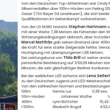
Von den Deutschen Top-Athletinnen war Cindy Ro
Silbermedaillen über 100m-Hürden von Peking 20
Oeser (TSV Bayer 04 Leverkusen), die sich beide 
Qualifikationen im Siebenkampf vorbereiteten.
Von der LG NORD testete
Stephan Hartmann
s
mit einer Weite 7,38 Metern als Führender den
Witterungsbedingungen abbrach, aber trotzdem 
Marcel Matthäs
gab seinen Einstand über 400m 
die Kraft für eine starke Zielgerade fehlte. Ge
Hochsprung mit übersprungenen 1,96 Metern.
Die Leistungskurve von
Thilo Brill
ist weiter anst
persönliche Bestleistung auf 3:50,09 Minuten ste
Minuten, die sein gleichaltriger Berliner Konkurre
Bei der weiblichen U20 sicherte sich
Lena Seifert
zu den Deutschen Jugend und U23-Meisterscha
Von den zahlreichen Normen und Bestleistungen
100m
Dennis Lux
11,39 sec.
110m-Hürden
Johannes Wuthe
1
400m
Lynn Böttcher
61,42 s
1.500m
Elisabeth Rogoll
4:52,45