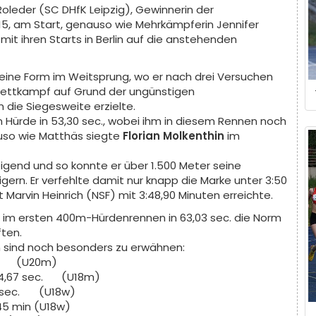
leder (SC DHfK Leipzig), Gewinnerin der
15, am Start, genauso wie Mehrkämpferin Jennifer
mit ihren Starts in Berlin auf die anstehenden
eine Form im Weitsprung, wo er nach drei Versuchen
 Wettkampf auf Grund der ungünstigen
die Siegesweite erzielte.
Hürde in 53,30 sec., wobei ihm in diesem Rennen noch
nauso wie Matthäs siegte
Florian Molkenthin
im
eigend und so konnte er über 1.500 Meter seine
igern. Er verfehlte damit nur knapp die Marke unter 3:50
nt Marvin Heinrich (NSF) mit 3:48,90 Minuten erreichte.
im ersten 400m-Hürdenrennen in 63,03 sec. die Norm
ften.
 sind noch besonders zu erwähnen:
(U20m)
4,67 sec.
(U18m)
ec.
(U18w)
 min (U18w)