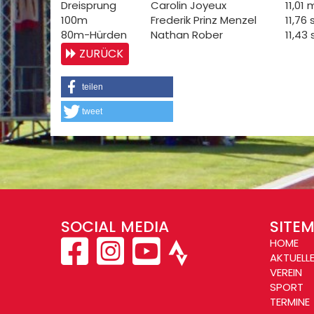
Dreisprung
Carolin Joyeux
11,01 m
100m
Frederik Prinz Menzel
11,76 s
80m-Hürden
Nathan Rober
11,43 s
ZURÜCK
teilen
tweet
SOCIAL MEDIA
SITE
HOME
AKTUELL
VEREIN
SPORT
TERMINE