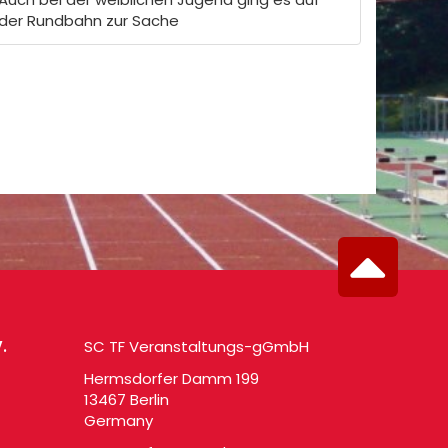
der Rundbahn zur Sache
.
SC TF Veranstaltungs-gGmbH
Hermsdorfer Damm 199
13467 Berlin
Germany