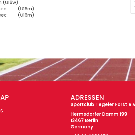
 (U16w)
ec.
(U16m)
ec.
(U16m)
MAP
ADRESSEN
Sportclub Tegeler Forst e.V
ES
Hermsdorfer Damm 199
13467 Berlin
Germany