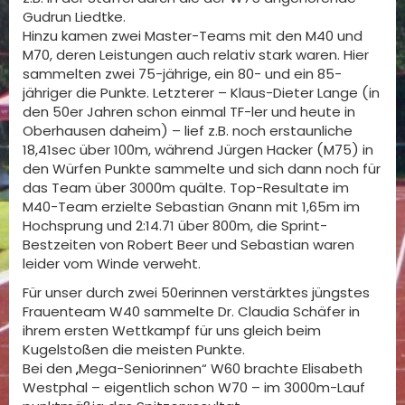
Gudrun Liedtke.
Hinzu kamen zwei Master-Teams mit den M40 und
M70, deren Leistungen auch relativ stark waren. Hier
sammelten zwei 75-jährige, ein 80- und ein 85-
jähriger die Punkte. Letzterer – Klaus-Dieter Lange (in
den 50er Jahren schon einmal TF-ler und heute in
Oberhausen daheim) – lief z.B. noch erstaunliche
18,41sec über 100m, während Jürgen Hacker (M75) in
den Würfen Punkte sammelte und sich dann noch für
das Team über 3000m quälte. Top-Resultate im
M40-Team erzielte Sebastian Gnann mit 1,65m im
Hochsprung und 2:14.71 über 800m, die Sprint-
Bestzeiten von Robert Beer und Sebastian waren
leider vom Winde verweht.
Für unser durch zwei 50erinnen verstärktes jüngstes
Frauenteam W40 sammelte Dr. Claudia Schäfer in
ihrem ersten Wettkampf für uns gleich beim
Kugelstoßen die meisten Punkte.
Bei den „Mega-Seniorinnen“ W60 brachte Elisabeth
Westphal – eigentlich schon W70 – im 3000m-Lauf