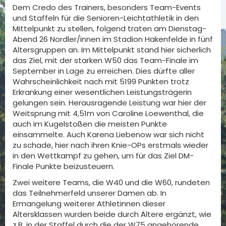
Dem Credo des Trainers, besonders Team-Events
und Staffeln für die Senioren-Leichtathletik in den
Mittelpunkt zu stellen, folgend traten am Dienstag-
Abend 26 Nordler/innen im Stadion Hakenfelde in fünf
Altersgruppen an. Im Mittelpunkt stand hier sicherlich
das Ziel, mit der starken W50 das Team-Finale im
September in Lage zu erreichen. Dies dürfte aller
Wahrscheinlichkeit nach mit 5199 Punkten trotz
Erkrankung einer wesentlichen Leistungsträgerin
gelungen sein. Herausragende Leistung war hier der
Weitsprung mit 4,51m von Caroline Loewenthal, die
auch im Kugelstoßen die meisten Punkte
einsammelte. Auch Karena Liebenow war sich nicht
zu schade, hier nach ihren Knie-OPs erstmals wieder
in den Wettkampf zu gehen, um für das Ziel DM-
Finale Punkte beizusteuern.
Zwei weitere Teams, die W40 und die W60, rundeten
das Teilnehmerfeld unserer Damen ab. In
Ermangelung weiterer Athletinnen dieser
Altersklassen wurden beide durch Ältere ergänzt, wie
z.B. in der Staffel durch die der W75 angehörende