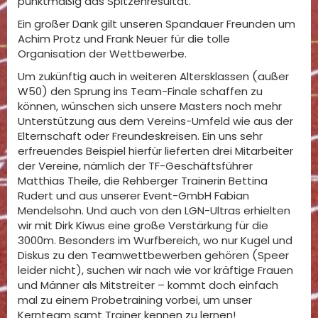
punktmäßig das Spitzenresultat.
Ein großer Dank gilt unseren Spandauer Freunden um
Achim Protz und Frank Neuer für die tolle
Organisation der Wettbewerbe.
Um zukünftig auch in weiteren Altersklassen (außer
W50) den Sprung ins Team-Finale schaffen zu
können, wünschen sich unsere Masters noch mehr
Unterstützung aus dem Vereins-Umfeld wie aus der
Elternschaft oder Freundeskreisen. Ein uns sehr
erfreuendes Beispiel hierfür lieferten drei Mitarbeiter
der Vereine, nämlich der TF-Geschäftsführer
Matthias Theile, die Rehberger Trainerin Bettina
Rudert und aus unserer Event-GmbH Fabian
Mendelsohn. Und auch von den LGN-Ultras erhielten
wir mit Dirk Kiwus eine große Verstärkung für die
3000m. Besonders im Wurfbereich, wo nur Kugel und
Diskus zu den Teamwettbewerben gehören (Speer
leider nicht), suchen wir nach wie vor kräftige Frauen
und Männer als Mitstreiter – kommt doch einfach
mal zu einem Probetraining vorbei, um unser
Kernteam samt Trainer kennen zu lernen!