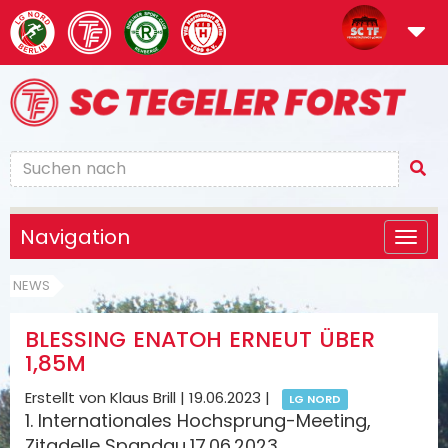
Navigation
NEWS
BLESSING ENATOH ERNEUT ÜBER
1,85M
Erstellt von Klaus Brill |
19.06.2023
|
LG NORD
1. Internationales Hochsprung-Meeting,
Zitadelle Spandau,17.06.2023