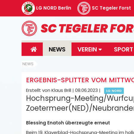
LG NORD Berlin
SC Tegeler Forst
NEWS
VEREIN
SPOR
NEWS
ERGEBNIS-SPLITTER VOM MITTW
Erstellt von Klaus Brill |
08.06.2023
|
LG NORD
Hochsprung-Meeting/Wurfcu
Zoetermeer(NED)/Neubranden
Blessing Enatoh überzeugte erneut
Beim 19. Klaverblad-Hochsprung-Meeting im hol