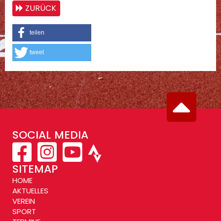
ZURÜCK
teilen
tweet
SOCIAL MEDIA
SITEMAP
HOME
AKTUELLES
VEREIN
SPORT