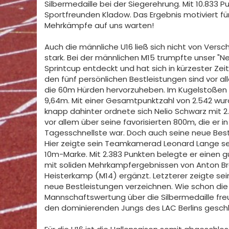
Silbermedaille bei der Siegerehrung. Mit 10.833 P
Sportfreunden Kladow. Das Ergebnis motiviert f
Mehrkämpfe auf uns warten!
Auch die männliche U16 ließ sich nicht von Versch
stark. Bei der männlichen M15 trumpfte unser "Ne
Sprintcup entdeckt und hat sich in kürzester Zei
den fünf persönlichen Bestleistungen sind vor al
die 60m Hürden hervorzuheben. Im Kugelstoßen z
9,64m. Mit einer Gesamtpunktzahl von 2.542 wurd
knapp dahinter ordnete sich Nelio Schwarz mit 2.
vor allem über seine favorisierten 800m, die er i
Tagesschnellste war. Doch auch seine neue Best
Hier zeigte sein Teamkamerad Leonard Lange sei
10m-Marke. Mit 2.383 Punkten belegte er einen g
mit soliden Mehrkampfergebnissen von Anton B
Heisterkamp (M14) ergänzt. Letzterer zeigte sei
neue Bestleistungen verzeichnen. Wie schon die
Mannschaftswertung über die Silbermedaille freue
den dominierenden Jungs des LAC Berlins gesch