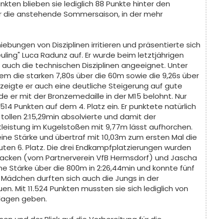
unkten blieben sie lediglich 88 Punkte hinter den
ür die anstehende Sommersaison, in der mehr
iebungen von Disziplinen irritieren und präsentierte sich
uling" Luca Radunz auf. Er wurde beim letztjährigen
t auch die technischen Disziplinen angeeignet. Unter
lem die starken 7,80s über die 60m sowie die 9,26s über
eigte er auch eine deutliche Steigerung auf gute
e er mit der Bronzemedaille in der M15 belohnt. Nur
514 Punkten auf dem 4. Platz ein. Er punktete natürlich
n tollen 2:15,29min absolvierte und damit der
leistung im Kugelstoßen mit 9,77m lässt aufhorchen.
ne Stärke und übertraf mit 10,03m zum ersten Mal die
uten 6. Platz. Die drei Endkampfplatzierungen wurden
racken (vom Partnerverein VfB Hermsdorf) und Jascha
ne Stärke über die 800m in 2:26,44min und konnte fünf
 Mädchen durften sich auch die Jungs in der
n. Mit 11.524 Punkten mussten sie sich lediglich von
lagen geben.