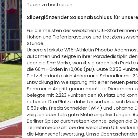
Team zu bestreiten.
Silberglänzender Saisonabschluss für unser
Für die meisten der weiblichen U16-Starterinnen
Höhen und Tiefen bravourös und trotzten zwisch
Stunde.
Unsere stärkste W15-Athletin Phoebe Adenmosun
aufatmen und zeigte in ihrer Paradedisziplin de
über die 9m-Marke, womit sie ordentlich Punkte 
die 60m Hürden in 10,06s (pB). Gute 2.255 Punkt
Platz 8 ordnete sich Annemarie Schendler mit 2.
Entwicklung im Weitsprung mit einer neuen pers
Sommer in Angriff genommen! Lea Dieckmann ze
belegte mit 2.223 Punkten den 10. Platz und konn
notieren. Drei Plätze dahinter sortierte sich Mau
8,50s ein. Frieda Schneider (W14) und Johanna 
zeigten ebenfalls gute Mehrkampfleistungen. Auc
Berliner Spitze durchsetzen konnte, zeigen die E
Teilnehmeranzahl bei der weiblichen U16 verlor
die Mannschaftswertung. Umso überraschender 