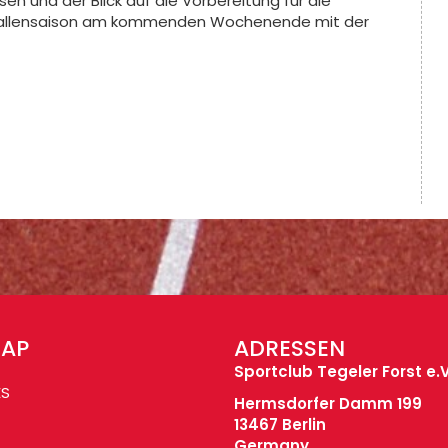
sen und der Blick auf die Vorbereitung für die
 Hallensaison am kommenden Wochenende mit der
MAP
ADRESSEN
Sportclub Tegeler Forst e.V
ES
Hermsdorfer Damm 199
13467 Berlin
Germany