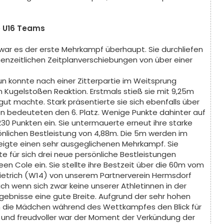
e U16 Teams
 war es der erste Mehrkampf überhaupt. Sie durchliefen
enzeitlichen Zeitplanverschiebungen von über einer
 konnte nach einer Zitterpartie im Weitsprung
m Kugelstoßen Reaktion. Erstmals stieß sie mit 9,25m
gut machte. Stark präsentierte sie sich ebenfalls über
en bedeuteten den 6. Platz. Wenige Punkte dahinter auf
230 Punkten ein. Sie untermauerte erneut ihre starke
önlichen Bestleistung von 4,88m. Die 5m werden im
igte einen sehr ausgeglichenen Mehrkampf. Sie
te für sich drei neue persönliche Bestleistungen
reen Cole ein. Sie stellte ihre Bestzeit über die 60m vom
Dietrich (W14) von unserem Partnerverein Hermsdorf
h wenn sich zwar keine unserer Athletinnen in der
rgebnisse eine gute Breite. Aufgrund der sehr hohen
en die Mädchen während des Wettkampfes den Blick für
und freudvoller war der Moment der Verkündung der