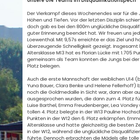
Unsere U14 Teams im Disqualifikationspech
Der Vierkampf dieses Wochenendes war für die 
Höhen und Tiefen. Vor der letzten Disziplin schi
doch gab es bei den 800m unglückliche Disqualif
guter Erinnerung beendet hat. Wir freuen uns je
Loewenthal. Mit 9,57s erreichte er das Ziel und 
überzeugende Schnelligkeit gezeigt. Insgesamt kon
Altersklasse M13 hat es Florian Lücke mit 1.705 P
gemeinsam als Team konnten die Jungs bei der 
Platz belegen.
Auch die erste Mannschaft der weiblichen U14 (b
Yuna Bauer, Clara Benke und Helene Fellerhoff) b
noch die Goldmedaille in Sicht war, dann aber au
ausgesprochen wurden, die dann zum 4. Platz füh
Luise Barthel, Emma Freudenberger, Lea Vondey 
tollen 4. Platz belegte in der W13 Pauline Hochsc
Punkten in der W12 den 6. Platz erkämpfen. Emma
Altersklasse und hatte gleichzeitig die besten Z
in der W12, während die unglückliche Disqualifiz
führte. Dennoch erbrachten die Mädels alle tol