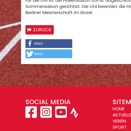
Für die U16 ist die Hallensaison somit abgeschlos
Sommersaison gerichtet. Die U14 beendet die
Berliner Meisterschaft im Einzel.
ZURÜCK
teilen
tweet
SOCIAL MEDIA
SITE
HOME
AKTUELL
VEREIN
SPORT