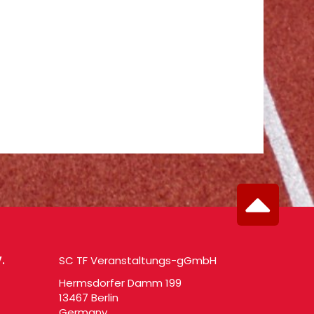
.
SC TF Veranstaltungs-gGmbH
Hermsdorfer Damm 199
13467 Berlin
Germany