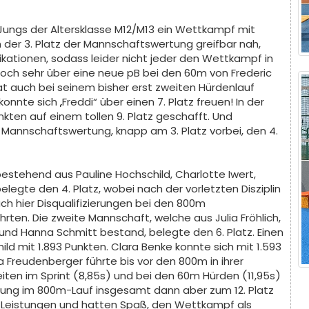
Jungs der Altersklasse M12/M13 ein Wettkampf mit
en der 3. Platz der Mannschaftswertung greifbar nah,
ikationen, sodass leider nicht jeder den Wettkampf in
doch sehr über eine neue pB bei den 60m von Frederic
hat auch bei seinem bisher erst zweiten Hürdenlauf
nte sich „Freddi“ über einen 7. Platz freuen! In der
unkten auf einem tollen 9. Platz geschafft. Und
Mannschaftswertung, knapp am 3. Platz vorbei, den 4.
estehend aus Pauline Hochschild, Charlotte Iwert,
elegte den 4. Platz, wobei nach der vorletzten Disziplin
ch hier Disqualifizierungen bei den 800m
rten. Die zweite Mannschaft, welche aus Julia Fröhlich,
und Hanna Schmitt bestand, belegte den 6. Platz. Einen
hild mit 1.893 Punkten. Clara Benke konnte sich mit 1.593
 Freudenberger führte bis vor den 800m in ihrer
eiten im Sprint (8,85s) und bei den 60m Hürden (11,95s)
ierung im 800m-Lauf insgesamt dann aber zum 12. Platz
le Leistungen und hatten Spaß, den Wettkampf als