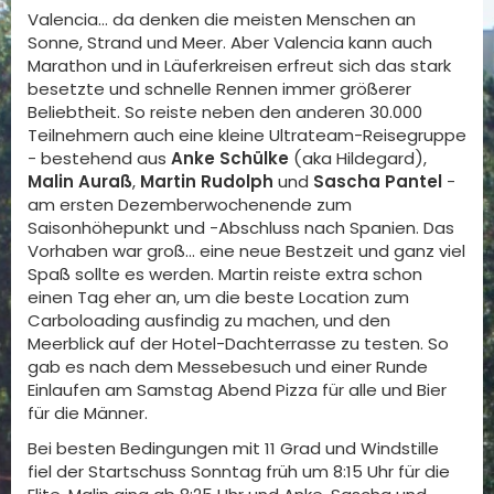
Valencia… da denken die meisten Menschen an
Sonne, Strand und Meer. Aber Valencia kann auch
Marathon und in Läuferkreisen erfreut sich das stark
besetzte und schnelle Rennen immer größerer
Beliebtheit. So reiste neben den anderen 30.000
Teilnehmern auch eine kleine Ultrateam-Reisegruppe
- bestehend aus
Anke Schülke
(aka Hildegard),
Malin Auraß
,
Martin Rudolph
und
Sascha Pantel
-
am ersten Dezemberwochenende zum
Saisonhöhepunkt und -Abschluss nach Spanien. Das
Vorhaben war groß… eine neue Bestzeit und ganz viel
Spaß sollte es werden. Martin reiste extra schon
einen Tag eher an, um die beste Location zum
Carboloading ausfindig zu machen, und den
Meerblick auf der Hotel-Dachterrasse zu testen. So
gab es nach dem Messebesuch und einer Runde
Einlaufen am Samstag Abend Pizza für alle und Bier
für die Männer.
Bei besten Bedingungen mit 11 Grad und Windstille
fiel der Startschuss Sonntag früh um 8:15 Uhr für die