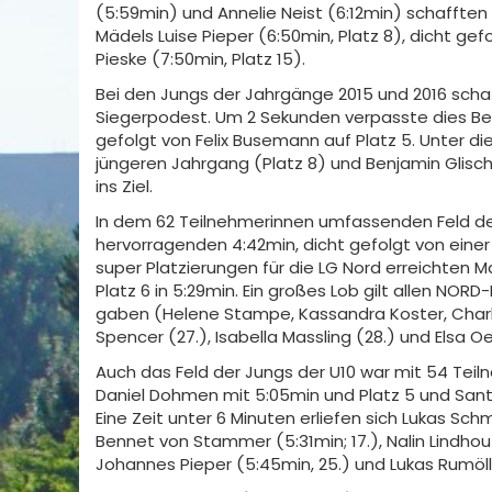
(5:59min) und Annelie Neist (6:12min) schafften 
Mädels Luise Pieper (6:50min, Platz 8), dicht ge
Pieske (7:50min, Platz 15).
Bei den Jungs der Jahrgänge 2015 und 2016 scha
Siegerpodest. Um 2 Sekunden verpasste dies Benn
gefolgt von Felix Busemann auf Platz 5. Unter d
jüngeren Jahrgang (Platz 8) und Benjamin Glischk
ins Ziel.
In dem 62 Teilnehmerinnen umfassenden Feld der 
hervorragenden 4:42min, dicht gefolgt von einer 
super Platzierungen für die LG Nord erreichten Ma
Platz 6 in 5:29min. Ein großes Lob gilt allen NOR
gaben (Helene Stampe, Kassandra Koster, Charl
Spencer (27.), Isabella Massling (28.) und Elsa Oe
Auch das Feld der Jungs der U10 war mit 54 Tei
Daniel Dohmen mit 5:05min und Platz 5 und Santia
Eine Zeit unter 6 Minuten erliefen sich Lukas Schmi
Bennet von Stammer (5:31min; 17.), Nalin Lindhout 
Johannes Pieper (5:45min, 25.) und Lukas Rumöller 