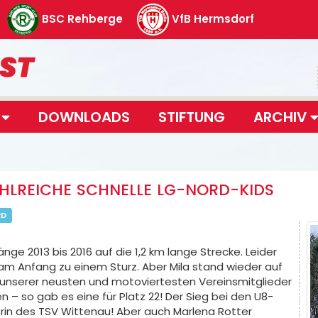
BSC Rehberge
VfB Hermsdorf
T
DOWNLOADS
STIFTUNG
ARCHIV
HLREICHE SCHNELLE LG-NORD-KIDS
RD
änge 2013 bis 2016 auf die 1,2 km lange Strecke. Leider
am Anfang zu einem Sturz. Aber Mila stand wieder auf
es unserer neusten und motoviertesten Vereinsmitglieder
 – so gab es eine für Platz 22! Der Sieg bei den U8-
erin des TSV Wittenau! Aber auch Marlena Rotter