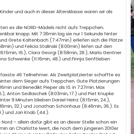
inder und auch in dieser Altersklasse waren wir als
ften es die NORD-Mädels nicht aufs Treppchen.
kbar knapp. Mit 7:36min lag sie nur 1 Sekunde hinter
 und Grete Kaltenbach (7:47min) erliefen sich die Plätze
58min) und Felicia Stalinski (8:00min) liefen auf den
 (8:15min, 16.), Clara Georgi (8:58min, 28.), Marla Gentner
 Lena Schwenke (11:16min, 48.) und Finnja Senftleben
fasste 46 Teilnehmer. Als Zweitplatzierter schaffte es
 hinter dem Sieger aufs Treppchen. Gute Platzierungen
:06min und Benedikt Pieper als 10. in 7:27min. Max
6.), Anton Sedlaschek (8:03min, 17.) und Piet Knupke
nter 9 Minuten blieben Daniel Heinz (8:15min, 24.),
36min, 32.) und Jonathan Schönhaus (8:46min, 36.). Es
9.) und Jan Knab (44.).
Nord – allein dafür gibt es an dieser Stelle schon ein
min an Charlotte Iwert, die noch dem jüngeren 2010er