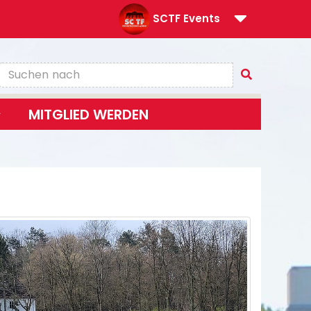
SCTF Events
MITGLIED WERDEN