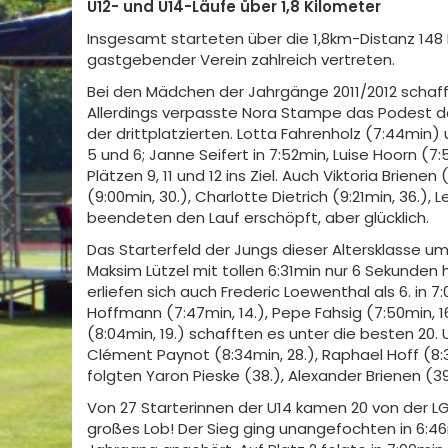
U12- und U14-Läufe über 1,8 Kilometer
Insgesamt starteten über die 1,8km-Distanz 148 K
gastgebender Verein zahlreich vertreten.
Bei den Mädchen der Jahrgänge 2011/2012 schaf
Allerdings verpasste Nora Stampe das Podest den
der drittplatzierten. Lotta Fahrenholz (7:44min)
5 und 6; Janne Seifert in 7:52min, Luise Hoorn (7:
Plätzen 9, 11 und 12 ins Ziel. Auch Viktoria Brienen
(9:00min, 30.), Charlotte Dietrich (9:21min, 36.),
beendeten den Lauf erschöpft, aber glücklich.
Das Starterfeld der Jungs dieser Altersklasse um
Maksim Lützel mit tollen 6:31min nur 6 Sekunden
erliefen sich auch Frederic Loewenthal als 6. in 7
Hoffmann (7:47min, 14.), Pepe Fahsig (7:50min, 1
(8:04min, 19.) schafften es unter die besten 20. U
Clément Paynot (8:34min, 28.), Raphael Hoff (8:
folgten Yaron Pieske (38.), Alexander Brienen (3
Von 27 Starterinnen der U14 kamen 20 von der LG 
großes Lob! Der Sieg ging unangefochten in 6:46