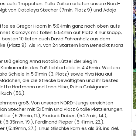
es aufs Treppchen. Tolle Zeiten erliefen unsere Nord-
folgt von Cataleya Stecher (7min, Platz 9) und Adaja
ffte es Gregor Hoorn in 5:04min ganz nach oben aufs
et Klarczyk mit tollen 5:54min auf Platz 4 nur knapp,
ie besten 10 liefen auch David Fahrenholz aus dem
e (Platz 9). Als 14. von 24 Startern kam Benedikt Kranz
U10 gelang Anna Natalia Lützel der Sieg in
Konkurrentin des TuS Lichterfelde in 4:45min. Weitere
ira Schiele in 5:01min (3. Platz) sowie Ylva Nau auf
D-Mädchen, die die Strecke bewältigten und ihr bestes
otte Hartmann und Lana Hilse, Rubis Calvignac-
lkuch (56.).
lnehmern groß. Von unseren NORD-Jungs erreichten
n Stecher mit 5:15min und Platz 6 tolle Platzierungen.
tter (5:26min, 11.), Frederik Düben (5:27min, 14.),
(5:35min, 19.), Ferdinand Pieper (5:41min, 22.),
(5:49min, 27.). Linus Glischke kam es als 38. ins Ziel.