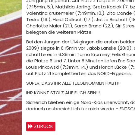
Jahrgang angehört. Auf Platz 2 folgte in 7:00min 
(7:15min, 5.), Mathilda Jarling, Greta Kociok (7. b
Valentina Krutemeier (7:49min, 10.). Zita Conde (12
Teske (16.), Heidi Oelkuch (17.), Jette Bischoff (1
Charlotte Maier (21.), Sarah Brand (22.), Siri Str
belegten die weiteren Plätze.
Bei den Jungen der U14 gingen die ersten beide
2009) siegte in 6:15min vor Jakob Lanske (2010),
schaffte es in 6:39min Tamo Krumrey. Felix Gnan
die Plätze 6 und 7. Unter 8 Minuten liefen Eric Sac
Louis Pinkowski (7:31min, 14.) und Florian Lücke (7
auf Platz 21 komplettierten das NORD-Ergebnis.
SUPER, DASS IHR ALLE TEILGENOMMEN HABT!!!
IHR KÖNNT STOLZ AUF EUCH SEIN!!!
Sicherlich blieben einige Nord-Kids unerwähnt, da
dadurch unübersichtlich für mich wurde – ENTSCH
ZURÜCK