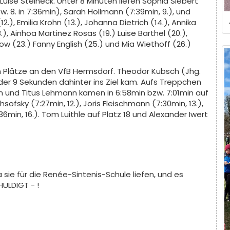
Luise Steineck. Unter 8 Minuten liefen Sophia Siebert
zw. 8. in 7:36min), Sarah Hollmann (7:39min, 9.), und
.), Emilia Krohn (13.), Johanna Dietrich (14.), Annika
8.), Ainhoa Martinez Rosas (19.) Luise Barthel (20.),
esow (23.) Fanny English (25.) und Mia Wiethoff (26.)
n Plätze an den VfB Hermsdorf. Theodor Kubsch (Jhg.
 der 9 Sekunden dahinter ins Ziel kam. Aufs Treppchen
n und Titus Lehmann kamen in 6:58min bzw. 7:01min auf
hsofsky (7:27min, 12.), Joris Fleischmann (7:30min, 13.),
:36min, 16.). Tom Luithle auf Platz 18 und Alexander Iwert
 sie für die Renée-Sintenis-Schule liefen, und es
ULDIGT - !