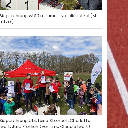
Siegerehrung wU10 mit Anna Natalia Lützel (M.
Lützel)
Siegerehrung U14: Luise Steineck, Charlotte
Iwert, Julia Fröhlich (von l.n.r., Claudia Iwert)