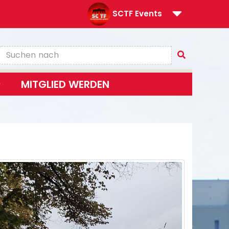
SCTF Events
MITGLIED WERDEN