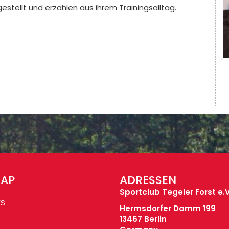
estellt und erzählen aus ihrem Trainingsalltag.
MAP
ADRESSEN
Sportclub Tegeler Forst e.V
ES
Hermsdorfer Damm 199
13467 Berlin