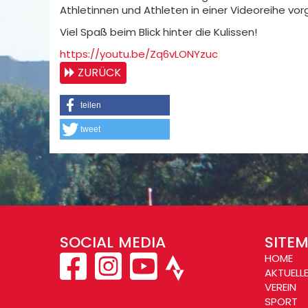
Athletinnen und Athleten in einer Videoreihe vorg
Viel Spaß beim Blick hinter die Kulissen!
https://youtu.be/Zq6vLONYzuc
ZURÜCK
teilen
tweet
SOCIAL MEDIA
SITE
HOME
AKTUELL
VEREIN
SPORT