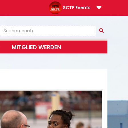
SCTF Events
MITGLIED WERDEN