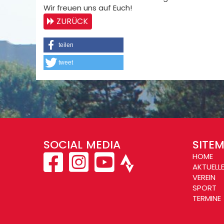
Wir freuen uns auf Euch!
ZURÜCK
teilen
tweet
SOCIAL MEDIA
SITE
HOME
AKTUELL
VEREIN
SPORT
TERMINE