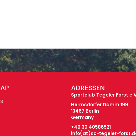
MAP
ADRESSEN
Sportclub Tegeler Forst e.V
ES
Hermsdorfer Damm 199
13467 Berlin
Germany
+49 30 40586521
info(at)
sc-tegeler-forst.d