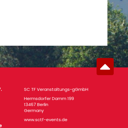
.
SC TF Veranstaltungs-gGmbH
Hermsdorfer Damm 199
13467 Berlin
Germany
www.sctf-events.de
e