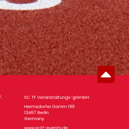
.
SC TF Veranstaltungs-gGmbH
Hermsdorfer Damm 199
13467 Berlin
Germany
www.sctf-events.de