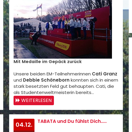
Mit Medaille im Gepäck zurück
Unsere beiden EM-Teilnehmerinnen
Cati Granz
und
Debbie Schöneborn
konnten sich in einem
stark besetzten Feld gut behaupten. Cati, die
als Studentenweltmeisterin bereits…
WEITERLESEN
TABATA und Du fühlst Dich.....
04.12.