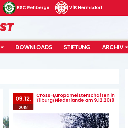
BSC Rehberge
VfB Hermsdorf
T
DOWNLOADS
STIFTUNG
ARCHIV
Cross-Europameisterschaften in
09.12.
Tilburg/Niederlande am 9.12.2018
2018