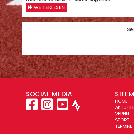
WEITERLESEN
Sei
SOCIAL MEDIA
SITE
HOME
AKTUELL
VEREIN
SPORT
TERMINE