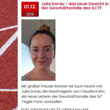
Julia Dorau - das neue Gesicht in
01.12.
der Geschäftsstelle des SCTF
2018
Mit großer Freude können wir Euch heute mit
Julia Dorau die Nachfolgerin von Claudia Köhn
als neue Leiterin der Geschäftsstelle des SC
Tegler Forst vorstellen.
Frau Julia Dorau ist 27 Jahre jung und…