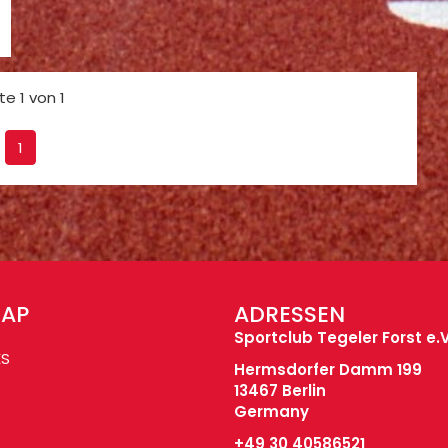
te 1 von 1
1
MAP
ADRESSEN
Sportclub Tegeler Forst e.V
ES
Hermsdorfer Damm 199
13467 Berlin
Germany
+49 30 40586521