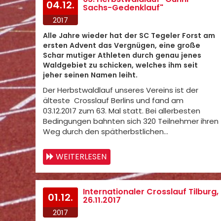
04.12.
Sachs-Gedenklauf"
2017
Alle Jahre wieder hat der SC Tegeler Forst am
ersten Advent das Vergnügen, eine große
Schar mutiger Athleten durch genau jenes
Waldgebiet zu schicken, welches ihm seit
jeher seinen Namen leiht.
Der Herbstwaldlauf unseres Vereins ist der
älteste Crosslauf Berlins und fand am
03.12.2017 zum 63. Mal statt. Bei allerbesten
Bedingungen bahnten sich 320 Teilnehmer ihren
Weg durch den spätherbstlichen…
WEITERLESEN
Internationaler Crosslauf Tilburg,
01.12.
26.11.2017
2017