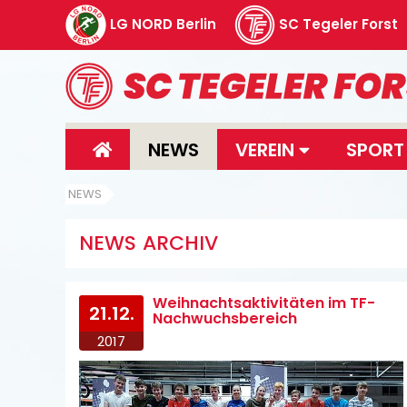
LG NORD Berlin
SC Tegeler Forst
NEWS
VEREIN
SPOR
NEWS
NEWS ARCHIV
Weihnachtsaktivitäten im TF-
21.12.
Nachwuchsbereich
2017