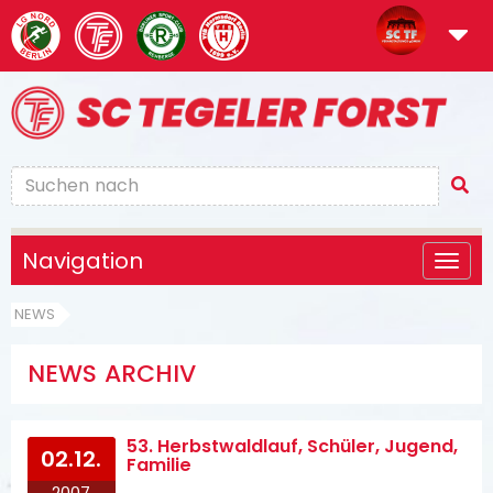
Navigation
NEWS
NEWS ARCHIV
53. Herbstwaldlauf, Schüler, Jugend,
02.12.
Familie
2007