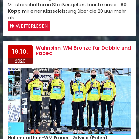
Meisterschaften in Straßengehen konnte unser
Leo
Köpp
mir einer Klasseleistung über die 20 LKM mehr
als…
WEITERLESEN
Wahnsinn: WM Bronze für Debbie und
19.10.
Rabea
2020
Halbmarathon-WM Frauen, Gdynia (Polen),