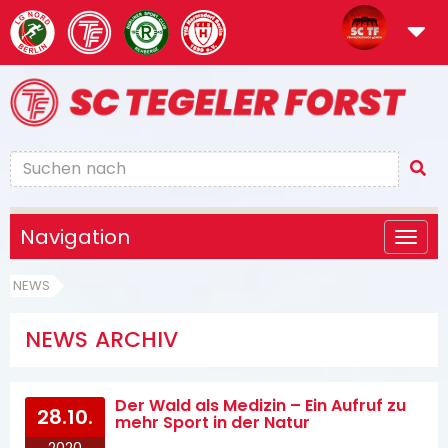
Navigation
NEWS
NEWS ARCHIV
Der Wald als Medizin – Ein Aufruf zu
28.10.
mehr Sport in der Natur
2020