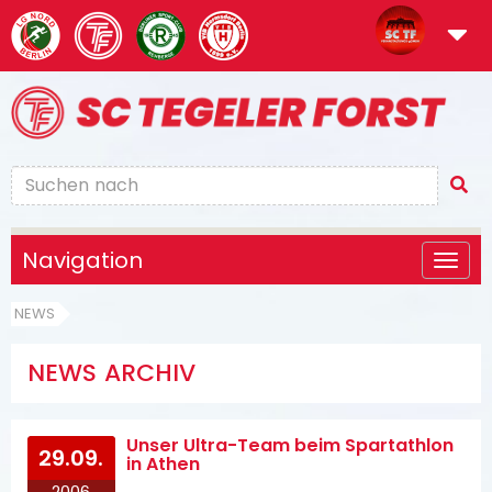
Navigation
NEWS
NEWS ARCHIV
Unser Ultra-Team beim Spartathlon
29.09.
in Athen
2006