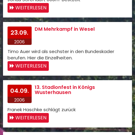
WEITERLESEN
DM Mehrkampf in Wesel
23.09.
2006
Timo Auer wird als sechster in den Bundeskader
berufen. Hier die Einzelheiten.
WEITERLESEN
13. Stadionfest in Königs
04.09.
Wusterhausen
2006
Franek Haschke schlägt zurück
WEITERLESEN