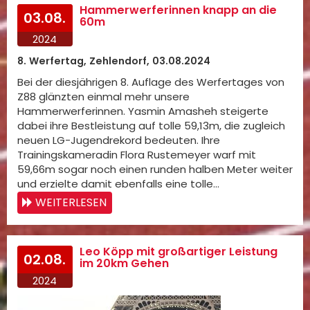
Hammerwerferinnen knapp an die
03.08.
60m
2024
8. Werfertag, Zehlendorf, 03.08.2024
Bei der diesjährigen 8. Auflage des Werfertages von
Z88 glänzten einmal mehr unsere
Hammerwerferinnen. Yasmin Amasheh steigerte
dabei ihre Bestleistung auf tolle 59,13m, die zugleich
neuen LG-Jugendrekord bedeuten. Ihre
Trainingskameradin Flora Rustemeyer warf mit
59,66m sogar noch einen runden halben Meter weiter
und erzielte damit ebenfalls eine tolle…
WEITERLESEN
Leo Köpp mit großartiger Leistung
02.08.
im 20km Gehen
2024