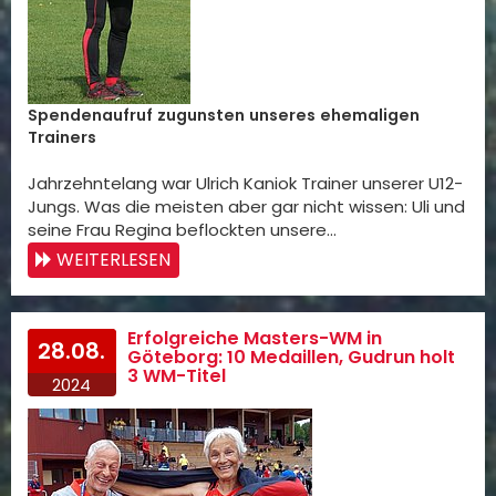
Spendenaufruf zugunsten unseres ehemaligen
Trainers
Jahrzehntelang war Ulrich Kaniok Trainer unserer U12-
Jungs. Was die meisten aber gar nicht wissen: Uli und
seine Frau Regina beflockten unsere…
WEITERLESEN
Erfolgreiche Masters-WM in
28.08.
Göteborg: 10 Medaillen, Gudrun holt
3 WM-Titel
2024