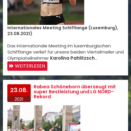
Internationales Meeting Schifflange (Luxemburg),
23.08.2021)
Das internationale Meeting im luxemburgischen
Schifflange verlief für unsere beiden Viertelmeiler und
Olympiateilnehmer
Karolina Pahlitzsch
…
WEITERLESEN
Rabea Schöneborn überzeugt mit
23.08.
super Bestleistung und LG NORD-
Rekord
2021