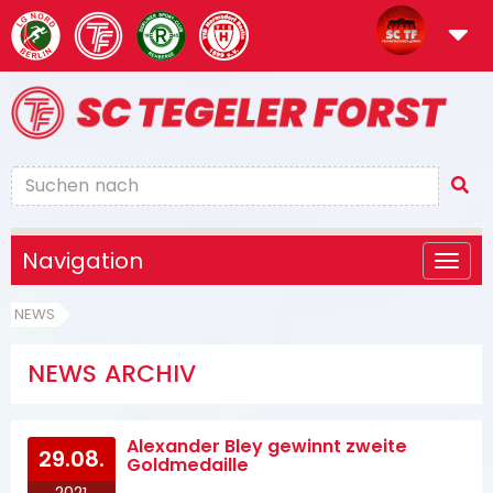
Navigation
NEWS
NEWS ARCHIV
Alexander Bley gewinnt zweite
29.08.
Goldmedaille
2021