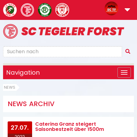
Navigation
NEWS
NEWS ARCHIV
Caterina Granz steigert
27.07.
Saisonbestzeit über 1500m
2022