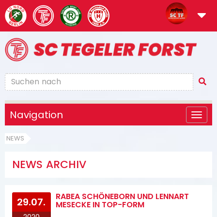
Navigation
NEWS
NEWS ARCHIV
RABEA SCHÖNEBORN UND LENNART
29.07.
MESECKE IN TOP-FORM
2020