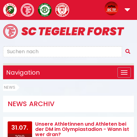
Navigation
NEWS
NEWS ARCHIV
Unsere Athletinnen und Athleten bei
31.07.
der DM im Olympiastadion - Wann ist
wer dran?
2019