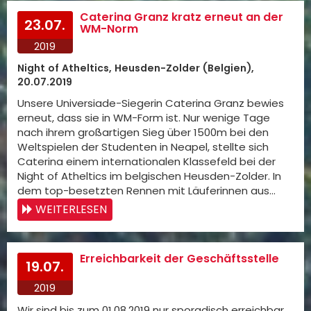
Caterina Granz kratz erneut an der
23.07.
WM-Norm
2019
Night of Atheltics, Heusden-Zolder (Belgien),
20.07.2019
Unsere Universiade-Siegerin Caterina Granz bewies
erneut, dass sie in WM-Form ist. Nur wenige Tage
nach ihrem großartigen Sieg über 1500m bei den
Weltspielen der Studenten in Neapel, stellte sich
Caterina einem internationalen Klassefeld bei der
Night of Atheltics im belgischen Heusden-Zolder. In
dem top-besetzten Rennen mit Läuferinnen aus…
WEITERLESEN
Erreichbarkeit der Geschäftsstelle
19.07.
2019
Wir sind bis zum 01.08.2019 nur sporadisch erreichbar.