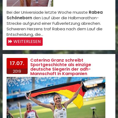
Bei der Universiade letzte Woche musste
Rabea
Schöneborn
den Lauf über die Halbmarathon-
Strecke aufgrund einer Fußverletzung abrechen.
Schweren Herzens traf Rabea nach dem Lauf die
Entscheidung, die…
WEITERLESEN
Caterina Granz schreibt
17.07.
Sportgeschichte als einzige
deutsche Siegerin der adh-
2019
Mannschaft in Kampanien