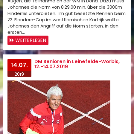
Augen, die Teilnahme an der WM in Doha. Dazu muss
Johannes die Norm von 8:29,00 min. über die 3000m
Hindernis unterbieten. Im gut besetzte Rennen beim
22. Flandern-Cup im westflämischen Kortrijk wollte
Johannes den Angriff auf die Norm starten. In den
ersten…
WEITERLESEN
DM Senioren in Leinefelde-Worbis,
14.07.
12.-14.07.2019
2019