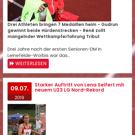
Drei Athleten bringen 7 Medaillen heim - Gudrun
gewinnt beide Hürdenstrecken - René zollt
mangelnder Wettkampferfahrung Tribut
Drei Jahre nach der ersten Senioren-DM in
Leinefelde-Worbis war das…
WEITERLESEN
Starker Auftritt von Lena Seifert mit
09.07.
neuem U23 LG Nord-Rekord
2019