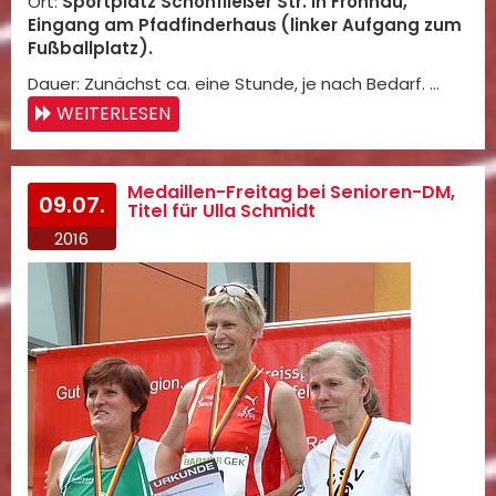
Ort:
Sportplatz Schönfließer Str. in Frohnau,
Eingang am Pfadfinderhaus (linker Aufgang zum
Fußballplatz).
Dauer: Zunächst ca. eine Stunde, je nach Bedarf. …
WEITERLESEN
Medaillen-Freitag bei Senioren-DM,
09.07.
Titel für Ulla Schmidt
2016