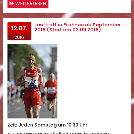
WEITERLESEN
Lauftreff in Frohnau ab September
12.07.
2016 (Start am 03.09.2016)
2016
Zeit:
Jeden Samstag um 10.30 Uhr.