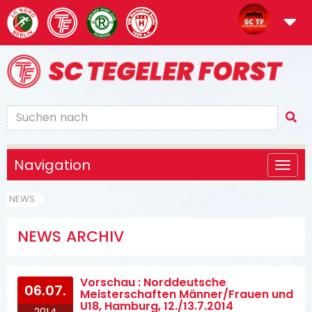
Navigation
NEWS
NEWS ARCHIV
Vorschau : Norddeutsche
06.07.
Meisterschaften Männer/Frauen und
U18, Hamburg, 12./13.7.2014
2014