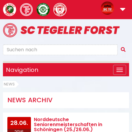
Navigation
NEWS
NEWS ARCHIV
Norddeutsche
28.06.
Seniorenmeisterschaften in
Schöningen (25./26.06.)
2016