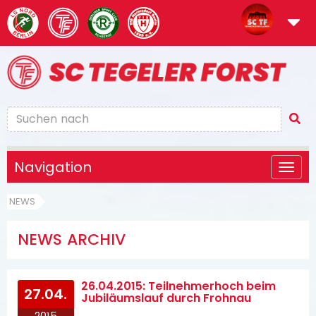
Navigation
NEWS
NEWS ARCHIV
26.04.2015: Teilnehmerhoch beim
27.04.
Jubiläumslauf durch Frohnau
2015