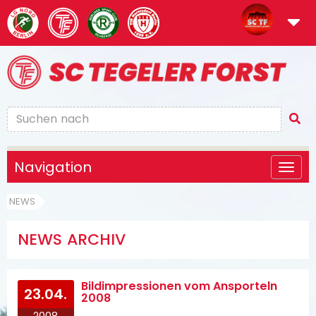
Navigation
NEWS
NEWS ARCHIV
Bildimpressionen vom Ansporteln
23.04.
2008
2008