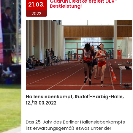
Gudrun Liedtke erzielt DLV-
21.03.
Bestleistung!
2022
Hallensiebenkampf, Rudolf-Harbig-Halle,
12./13.03.2022
Das 25. Jahr des Berliner Hallensiebenkampfs
litt erwartungsgemäß etwas unter der