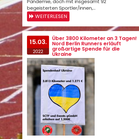
Pandemie, doch mit insgesamt 92
begeisterten Sportler/innen,…
WEITERLESEN
Über 3800 Kilometer an 3 Tagen!
15.03.
Nord Berlin Runners erläuft
großartige Spende für die
2022
Ukraine