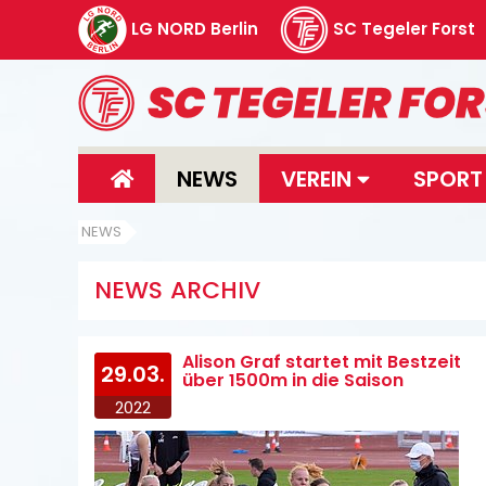
LG NORD Berlin
SC Tegeler Forst
NEWS
VEREIN
SPOR
NEWS
NEWS ARCHIV
Alison Graf startet mit Bestzeit
29.03.
über 1500m in die Saison
2022