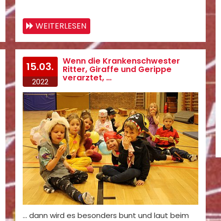
WEITERLESEN
Wenn die Krankenschwester
15.03.
Ritter, Giraffe und Gerippe
verarztet, …
2022
… dann wird es besonders bunt und laut beim