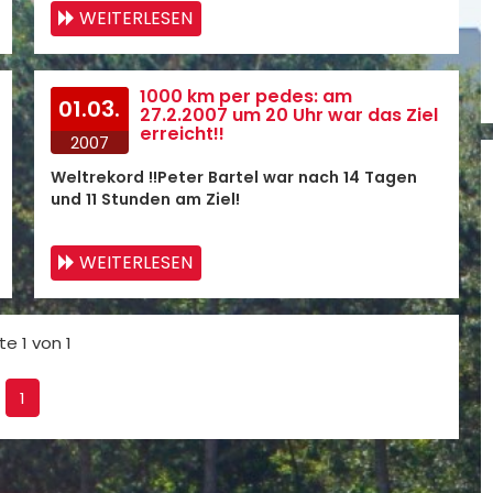
WEITERLESEN
1000 km per pedes: am
01.03.
27.2.2007 um 20 Uhr war das Ziel
erreicht!!
2007
Weltrekord !!Peter Bartel war nach 14 Tagen
und 11 Stunden am Ziel!
WEITERLESEN
te 1 von 1
1