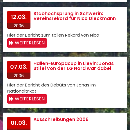
Stabhochsprung in Schwerin:
12.03.
Vereinsrekord für Nico Dieckmann
2006
Hier der Bericht zum tollen Rekord von Nico
WEITERLESEN
Hallen-Europacup in Lievin: Jonas
07.03.
Stifel von der LG Nord war dabei
2006
Hier der Bericht des Debüts von Jonas im
Nationaltrikot.
WEITERLESEN
Ausschreibungen 2006
01.03.