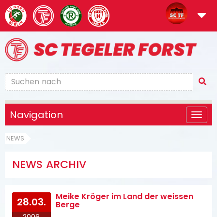
Navigation
NEWS
NEWS ARCHIV
Meike Kröger im Land der weissen
28.03.
Berge
2006