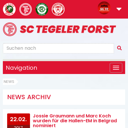
Navigation
NEWS
NEWS ARCHIV
Jossie Graumann und Marc Koch
22.02.
wurden für die Hallen-EM in Belgrad
nominiert
2017