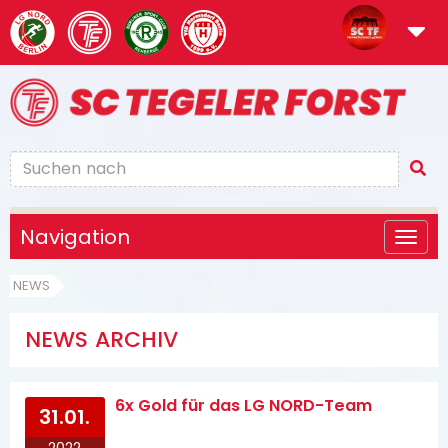
Navigation
NEWS
NEWS ARCHIV
6x Gold für das LG NORD-Team
31.01.
2022