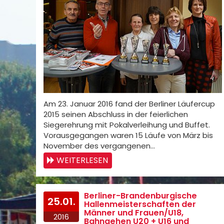
Am 23. Januar 2016 fand der Berliner Läufercup
2015 seinen Abschluss in der feierlichen
Siegerehrung mit Pokalverleihung und Buffet.
Vorausgegangen waren 15 Läufe von März bis
November des vergangenen…
WEITERLESEN
Berliner-Brandenburgische
25.01.
Hallenmeisterschaften der
Männer und Frauen/U18,
2016
Bahngehen U20 + U16 und