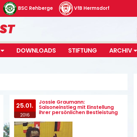
BSC Rehberge
VfB Hermsdorf
T
DOWNLOADS
STIFTUNG
ARCHIV
Jossie Graumann:
25.01.
Saisoneinstieg mit Einstellung
ihrer persönlichen Bestleistung
2016