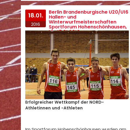
Berlin Brandenburgische U20/U16
18.01.
Hallen- und
Winterwurfmeisterschaften
2016
Sportforum Hohenschönhausen,
16.-17.01.2016
Erfolgreicher Wettkampf der NORD-
Athletinnen und -Athleten
Im Sportforum Hohenschönhausen wurden am