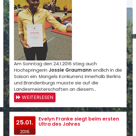
Am Sonntag den 24.1.2016 stieg auch
Hochspringerin
Jossie Graumann
endlich in die
Saison ein. Mangels Konkurrenz innerhalb Berlins
und Brandenburgs musste sie auf die
Landesmeisterschaften an diesem…
WEITERLESEN
Evelyn Franke siegt beim ersten
25.01.
Ultra des Jahres
2016