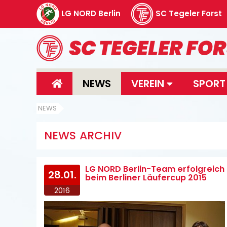
LG NORD Berlin
SC Tegeler Forst
NEWS
VEREIN
SPOR
NEWS
NEWS ARCHIV
LG NORD Berlin-Team erfolgreich
28.01.
beim Berliner Läufercup 2015
2016