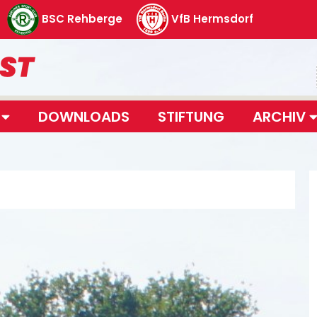
BSC Rehberge
VfB Hermsdorf
T
DOWNLOADS
STIFTUNG
ARCHIV