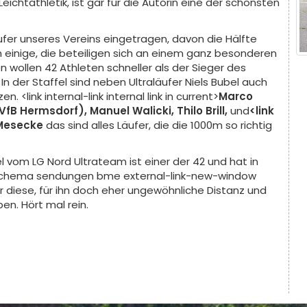
eichtathletik, ist gar für die Autorin eine der schönsten
äufer unseres Vereins eingetragen, davon die Hälfte
 einige, die beteiligen sich an einem ganz besonderen
wollen 42 Athleten schneller als der Sieger des
n der Staffel sind neben Ultraläufer Niels Bubel auch
 <link internal-link internal link in current>
Marco
fB Hermsdorf), Manuel Walicki, Thilo Brill,
und
<link
t Mesecke
das sind alles Läufer, die die 1000m so richtig
Bubel vom LG Nord Ultrateam ist einer der 42 und hat in
 schema sendungen bme external-link-new-window
er diese, für ihn doch eher ungewöhnliche Distanz und
n. Hört mal rein.