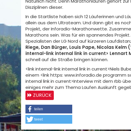
Natürlich nicht. Denn Marathonlaufen gehört zur L
Disziplinen dieser.
In die Startliste haben sich 12 Läuferinnen und L
allein aus dem Ultrateam. Und dann gibt es noch
Projekt, der Inforadio-Marathonwette. Zusammen 
Marathons sein. Was für ein spannendes Projekt. I
Spezialisten der LG Nord auf kürzeren Laufdistanzen.
Riege, Dan Bürger, Louis Pape, Nicolas Kelm (V
internal-link internal link in current> Lennar
schnell auf die Straße bringen können.
<link internal-link internal link in current>Niels 
einem <link https: www.inforadio.de programm
internal link in current>Interview mit dem rbb üb
einiges mehr zum Thema Laufen Auskunft gegebe
ZURÜCK
teilen
tweet