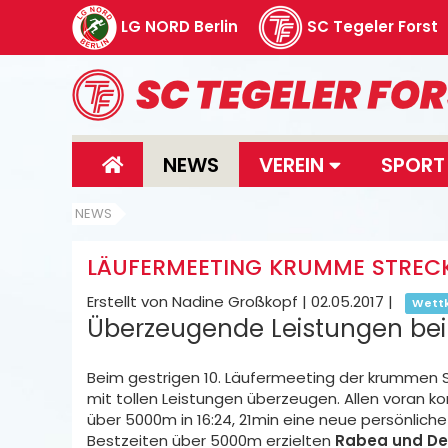
LG NORD Berlin
SC Tegeler Forst
NEWS
VEREIN
SPOR
NEWS
LÄUFERMEETING KRUMME STRECK
Erstellt von Nadine Großkopf |
02.05.2017
|
Wett
Überzeugende Leistungen be
Beim gestrigen 10. Läufermeeting der krummen
mit tollen Leistungen überzeugen. Allen voran k
über 5000m in 16:24, 21min eine neue persönliche
Bestzeiten über 5000m erzielten
Rabea und De