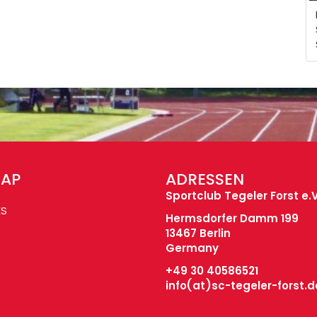
MAP
ADRESSEN
Sportclub Tegeler Forst e.V
ES
Hermsdorfer Damm 199
13467 Berlin
Germany
+49 30 40586521
info(at)
sc-tegeler-forst.d