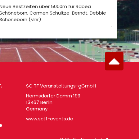
Neue Bestzeiten über 5000m für Rabea
Schöneborn, Carmen Schultze-Berndt, Debbie
Schöneborn (vlnr)
.
SC TF Veranstaltungs-gGmbH
Hermsdorfer Damm 199
13467 Berlin
Germany
www.sctf-events.de
e