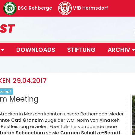
BSC Rehberge
VfB Hermsdorf
T
DOWNLOADS
STIFTUNG
ARCHIV
EN 29.04.2017
kampf
im Meeting
 Strecken in Marzahn konnten unsere Rothemden wieder
onnte
Cati Granz
im Zuge der WM-Norm von Alina Reh
 Bestleistung erzielen. Ebenfalls hervorragende neue
borah Schöneborn
sowie
Carmen Schultze-Berndt
.