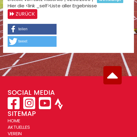
Hier die <link _self>Liste aller Ergebnisse
ZURÜCK
teilen
tweet
SOCIAL MEDIA
SITEMAP
HOME
AKTUELLES
VEREIN