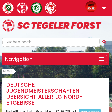
Navigation
NEWS
DEUTSCHE
JUGENDMEISTERSCHAFTEN:
ÜBERSICHT ALLER LG NORD-
ERGEBISSE
Erstellt von Lutz Raschke |
02.08.2005
|
Wettkampf