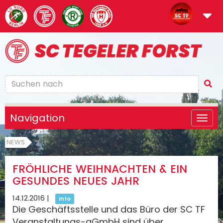
Navigation
NEWS
FRÖHLICHE WEIHNACHTEN & EIN
GESUNDES NEUES JAHR
14.12.2016
|
Info
Die Geschäftsstelle und das Büro der SC TF
Veranstaltungs-gGmbH sind über