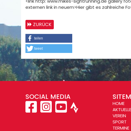
<link http: www.mikes-sightrunning.de gallery f
externen link in neuem>Hier gibt es zahlreiche F
ZURÜCK
teilen
tweet
SOCIAL MEDIA
SITE
HOME
AKTUELL
VEREIN
SPORT
TERMINE