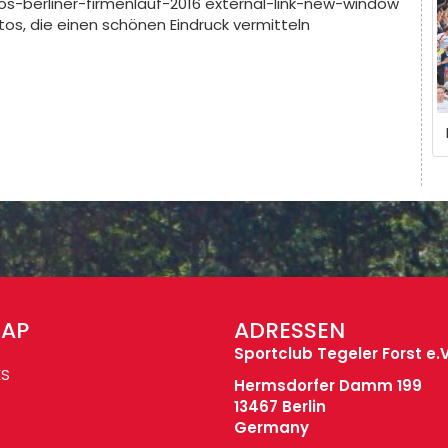
otos-berliner-firmenlauf-2016 external-link-new-window
otos, die einen schönen Eindruck vermitteln
MAP
ADRESSEN
Sportclub Tegeler Forst e.V
ES
Hermsdorfer Damm 199
13467 Berlin
Germany