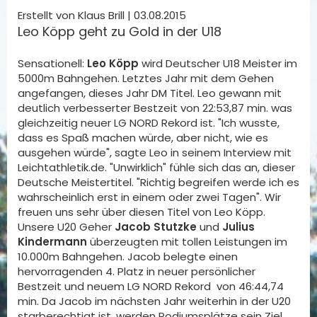
Erstellt von Klaus Brill |
03.08.2015
Leo Köpp geht zu Gold in der U18
Sensationell:
Leo Köpp
wird Deutscher U18 Meister im
5000m Bahngehen. Letztes Jahr mit dem Gehen
angefangen, dieses Jahr DM Titel. Leo gewann mit
deutlich verbesserter Bestzeit von 22:53,87 min. was
gleichzeitig neuer LG NORD Rekord ist. "Ich wusste,
dass es Spaß machen würde, aber nicht, wie es
ausgehen würde", sagte Leo in seinem Interview mit
Leichtathletik.de. "Unwirklich" fühle sich das an, dieser
Deutsche Meistertitel. "Richtig begreifen werde ich es
wahrscheinlich erst in einem oder zwei Tagen". Wir
freuen uns sehr über diesen Titel von Leo Köpp.
Unsere U20 Geher
Jacob Stutzke
und
Julius
Kindermann
überzeugten mit tollen Leistungen im
10.000m Bahngehen. Jacob belegte einen
hervorragenden 4. Platz in neuer persönlicher
Bestzeit und neuem LG NORD Rekord von 46:44,74
min. Da Jacob im nächsten Jahr weiterhin in der U20
starberechtigt ist, werden Podiumsplätze sein Ziel