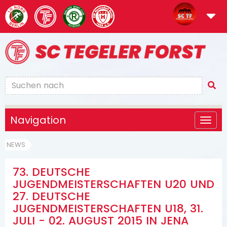
Navigation
NEWS
73. DEUTSCHE
JUGENDMEISTERSCHAFTEN U20 UND
27. DEUTSCHE
JUGENDMEISTERSCHAFTEN U18, 31.
JULI - 02. AUGUST 2015 IN JENA