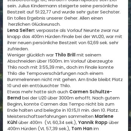
sein. Julius Kindermann steigerte seine persönliche
Bestzeit auf 51:22,77 und wurde sehr guter Sechster.
Ein tolles Ergebnis unserer Geher. Allen einen
herzlichen Glückwunsch.
Lena Seifer
t verpasste als Vorlauf Neunte zwar nur
knapp das 400m Hürden Finale bei der WU20, war mit
ihrer neuen persönliche Bestzeit von 62,69 sek. sehr
zufrieden.
Weniger glücklich war
Thilo Brill
mit seinem
Abschneiden über 1500m. Im Vorlauf überzeugte
Thilo noch mit 3:55,39 min., doch im Finale konnte
Thilo die Tempoverschärfungen nach einem
Bummelrennen nicht mit gehen. Am Ende bleibt Platz
10 und ein enttäuschter Thilo.
Etwas mehr hatte sich auch
Carmen Schultze-
Bernd
bei der U20 über 3000m erhofft. Nach gutem
Beginn, konnte Carmen das Tempo nicht bis zum
Ende halten und belegte in 10:15,11 min. den 10. Platz.
Meisterschaftserfahrungen sammelten
Marlene
Kühl
über 400m (VL 60,34 sek.),
Yannik Rapp
über
400m Hürden (VL 57,39 sek.),
Tom Han
im