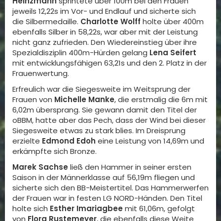
Heinzmann
sprintete über 100m bei den Frauen
jeweils 12,22s im Vor- und Endlauf und sicherte sich
die Silbermedaille.
Charlotte Wolff
holte über 400m
ebenfalls Silber in 58,22s, war aber mit der Leistung
nicht ganz zufrieden. Den Wiedereinstieg über ihre
Spezialdisziplin 400m-Hürden gelang
Lena Seifert
mit entwicklungsfähigen 63,21s und den 2. Platz in der
Frauenwertung.
Erfreulich war die Siegesweite im Weitsprung der
Frauen von
Michelle Manke
, die erstmalig die 6m mit
6,02m übersprang. Sie gewann damit den Titel der
oBBM, hatte aber das Pech, dass der Wind bei dieser
Siegesweite etwas zu stark blies. Im Dreisprung
erzielte
Edmond Edoh
eine Leistung von 14,69m und
erkämpfte sich Bronze.
Marek Sachse
ließ den Hammer in seiner ersten
Saison in der Männerklasse auf 56,19m fliegen und
sicherte sich den BB-Meistertitel. Das Hammerwerfen
der Frauen war in festen LG NORD-Händen. Den Titel
holte sich
Esther Imariagbee
mit 61,06m, gefolgt
von
Flora Rustemeyer
, die ebenfalls diese Weite