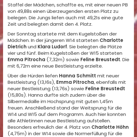
Staffel der Mädchen, schaffte es, mit einer neuen PB
von 49,88s einen überzeugenden ersten Platz zu
belegen. Die Jungs liefen auch mit 49,21s eine gute
Zeit und belegten damit den 4. Platz.
Der Sonntag startete mit dem Kugelstoßen der
Mädchen. In der jüngeren W14 starteten
Charlotte
Dietrich
und
Klara Ludorf
. Sie belegten die Plätze
vier und fünf. Beim Kugelstoßen der W15 starteten
Emma Pitrocha
(7,32m) sowie
Feline Breustedt
. Die
mit 6,72m eine neue Bestleistung erzielte.
Über die Hürden liefen
Hanna Schmitt
mit neuer
Bestleistung (13,16s),
Emma Pitrocha
, ebenfalls mit
neuer Bestleistung (13,76s) sowie
Feline Breustedt
(15,80s). Hanna durfte sich zudem über die
Silbermedaille im Hochsprung mit guten 1,45m
freuen. Anschließend stand der Weitsprung für die
W14 und W15 auf dem Programm. Auch hier konnten
alle Athletinnen neue Bestleistung aufstellen.
Besonders erfreulich der 4. Platz von
Charlotte Höhn
(4,75m) in der W14 sowie die Normerfüllung für die