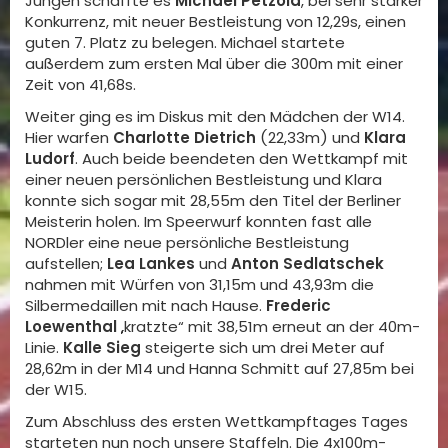
Jungen schaffte es
Michael Petzold
, bei sehr starker
Konkurrenz, mit neuer Bestleistung von 12,29s, einen
guten 7. Platz zu belegen. Michael startete
außerdem zum ersten Mal über die 300m mit einer
Zeit von 41,68s.
Weiter ging es im Diskus mit den Mädchen der W14.
Hier warfen
Charlotte Dietrich
(22,33m) und
Klara
Ludorf
. Auch beide beendeten den Wettkampf mit
einer neuen persönlichen Bestleistung und Klara
konnte sich sogar mit 28,55m den Titel der Berliner
Meisterin holen. Im Speerwurf konnten fast alle
NORDler eine neue persönliche Bestleistung
aufstellen;
Lea Lankes
und
Anton Sedlatschek
nahmen mit Würfen von 31,15m und 43,93m die
Silbermedaillen mit nach Hause.
Frederic
Loewenthal
„kratzte“ mit 38,51m erneut an der 40m-
Linie.
Kalle Sieg
steigerte sich um drei Meter auf
28,62m in der M14 und Hanna Schmitt auf 27,85m bei
der W15.
Zum Abschluss des ersten Wettkampftages Tages
starteten nun noch unsere Staffeln. Die 4x100m-