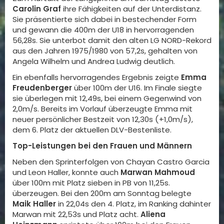
Carolin Graf
ihre Fähigkeiten auf der Unterdistanz.
Sie präsentierte sich dabei in bestechender Form
und gewann die 400m der U18 in hervorragenden
56,28s. Sie unterbot damit den alten LG NORD-Rekord
aus den Jahren 1975/1980 von 57,2s, gehalten von
Angela Wilhelm und Andrea Ludwig deutlich.
Ein ebenfalls hervorragendes Ergebnis zeigte
Emma
Freudenberger
über 100m der U16. Im Finale siegte
sie überlegen mit 12,49s, bei einem Gegenwind von
2,0m/s. Bereits im Vorlauf überzeugte Emma mit
neuer persönlicher Bestzeit von 12,30s (+1,0m/s),
dem 6. Platz der aktuellen DLV-Bestenliste.
Top-Leistungen bei den Frauen und Männern
Neben den Sprinterfolgen von Chayan Castro Garcia
und Leon Haller, konnte auch
Marwan Mahmoud
über 100m mit Platz sieben in PB von 11,25s.
überzeugen. Bei den 200m am Sonntag belegte
Maik Haller
in 22,04s den 4. Platz, im Ranking dahinter
Marwan mit 22,53s und Platz acht.
Aliena