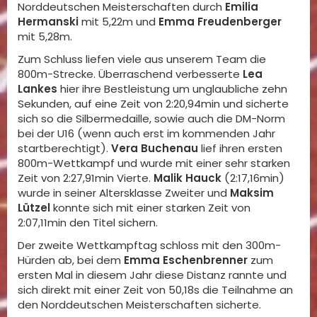
Norddeutschen Meisterschaften durch
Emilia
Hermanski
mit 5,22m und
Emma Freudenberger
mit 5,28m.
Zum Schluss liefen viele aus unserem Team die
800m-Strecke. Überraschend verbesserte
Lea
Lankes
hier ihre Bestleistung um unglaubliche zehn
Sekunden, auf eine Zeit von 2:20,94min und sicherte
sich so die Silbermedaille, sowie auch die DM-Norm
bei der U16 (wenn auch erst im kommenden Jahr
startberechtigt).
Vera Buchenau
lief ihren ersten
800m-Wettkampf und wurde mit einer sehr starken
Zeit von 2:27,91min Vierte.
Malik Hauck
(2:17,16min)
wurde in seiner Altersklasse Zweiter und
Maksim
Lützel
konnte sich mit einer starken Zeit von
2:07,11min den Titel sichern.
Der zweite Wettkampftag schloss mit den 300m-
Hürden ab, bei dem
Emma Eschenbrenner
zum
ersten Mal in diesem Jahr diese Distanz rannte und
sich direkt mit einer Zeit von 50,18s die Teilnahme an
den Norddeutschen Meisterschaften sicherte.