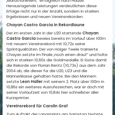
„Marathonevent“ erfolgreich nach Hause.
Herausragende Leistungen verdeutlichen diese
Erfolge nicht nur in der Anzahl, sondern in starken
Ergebnissen und neuen Vereinsrekorden.
Chayan Castro Garcia in Rekordlaune
Der im ersten Jahr in der U20 startende
Chayan
Castro Garcia
bewies bereits im Vorlauf über 100m
mit neuem Vereinsrekord mit 10,72s seine
Sprintqualitäten. Der von Holger Twele trainierte
Chayan setzte im Finale „noch einen drauf“ und holte
sich in starken 10,60s die Goldmedaille. Er löste damit
die Rekorde von Florian Rentz (10,73s) aus dem Jahr
2004 ab, die dieser für die U20, U23 und die
Männerklasse gehalten hatte. Bei den Männern
setzte
Leon Haller
mit seinem 2. Platz über 100m in
10,86s ein weiteres Ausrufezeichen, war er doch mit
seiner Vorlaufzeit von 10,84s hier schnellster aller
Kurzsprinter.
Vereinsrekord für Carolin Graf
Zum Auftakt der Langsprints am Samstag testete