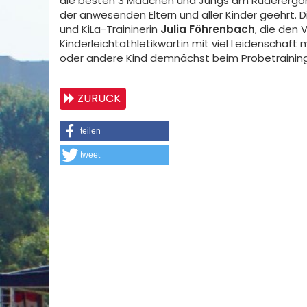
die besten 3 Mädchen und Jungs am Ruderergom
der anwesenden Eltern und aller Kinder geehrt.
und KiLa-Traininerin
Julia Föhrenbach
, die den 
Kinderleichtathletikwartin mit viel Leidenschaft 
oder andere Kind demnächst beim Probetraining
ZURÜCK
teilen
tweet