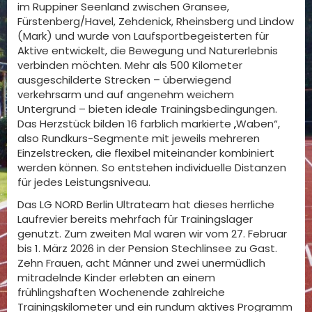
im Ruppiner Seenland zwischen Gransee,
Fürstenberg/Havel, Zehdenick, Rheinsberg und Lindow
(Mark) und wurde von Laufsportbegeisterten für
Aktive entwickelt, die Bewegung und Naturerlebnis
verbinden möchten. Mehr als 500 Kilometer
ausgeschilderte Strecken – überwiegend
verkehrsarm und auf angenehm weichem
Untergrund – bieten ideale Trainingsbedingungen.
Das Herzstück bilden 16 farblich markierte „Waben“,
also Rundkurs-Segmente mit jeweils mehreren
Einzelstrecken, die flexibel miteinander kombiniert
werden können. So entstehen individuelle Distanzen
für jedes Leistungsniveau.
Das LG NORD Berlin Ultrateam hat dieses herrliche
Laufrevier bereits mehrfach für Trainingslager
genutzt. Zum zweiten Mal waren wir vom 27. Februar
bis 1. März 2026 in der Pension Stechlinsee zu Gast.
Zehn Frauen, acht Männer und zwei unermüdlich
mitradelnde Kinder erlebten an einem
frühlingshaften Wochenende zahlreiche
Trainingskilometer und ein rundum aktives Programm